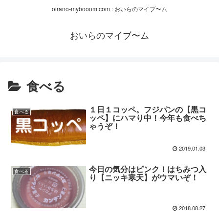
oirano-mybooom.com : おいらのマイブ〜ム
おいらのマイブ〜ム
食べる
１日１コッペ。フジパンの【黒コ
食べる
ッペ】にハマり中！今年も食べち
ゃうぞ！
2019.01.03
今日の気分はピンク！はちみつ入
食べる
り【ニッキ寒天】がウマいぞ！
2018.08.27