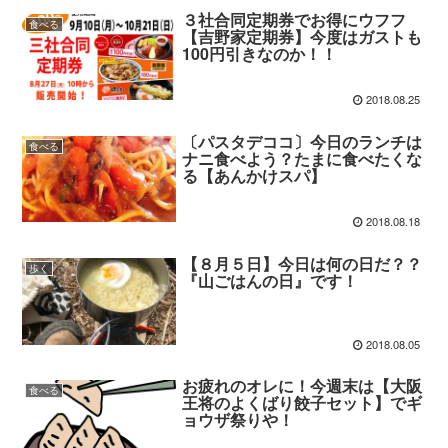
３社合同定期券でお得にウフフ
食べる
【吉野家定期券】今度はガストも
100円引きなのか！！
2018.08.25
〔パスタデココ〕今日のランチは
食べる
ナニ食べよう？たまに食べたくな
る【あんかけスパ】
2018.08.18
【８月５日】今日は何の日だ？？
歩く
『山ごはんの日』です！
2018.08.05
お疲れのオレに！今週末は【大阪
食べる
王将のよくばり餃子セット】でギ
ョウザ祭りや！