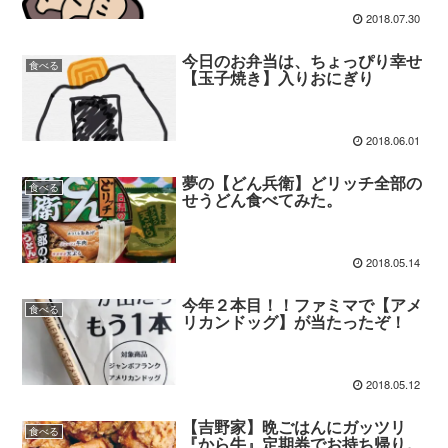
2018.07.30
今日のお弁当は、ちょっぴり幸せ
食べる
【玉子焼き】入りおにぎり
2018.06.01
夢の【どん兵衛】どリッチ全部の
食べる
せうどん食べてみた。
2018.05.14
今年２本目！！ファミマで【アメ
食べる
リカンドッグ】が当たったぞ！
2018.05.12
【吉野家】晩ごはんにガッツリ
食べる
『から牛』定期券でお持ち帰り。