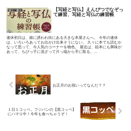
【写経と写仏】えんぴつでなぞっ
描く、書く
て練習、写経と写仏の練習帳
連休初日は、娘に誘われ街にある大きな本屋さんへ。 今年の連休
は、いろいろあってお出かけ出来そうにない。 久々に本でも読むか
なって思って、今人気のコーナーを物色。 最近は、絵本にも興味が
あって、ちびっ子に混ざって片っ端から手に取る。...
お正月のお祝いってなんだ？？
１日１コッペ。フジパンの【黒コッペ】
にハマり中！今年も食べちゃうぞ！