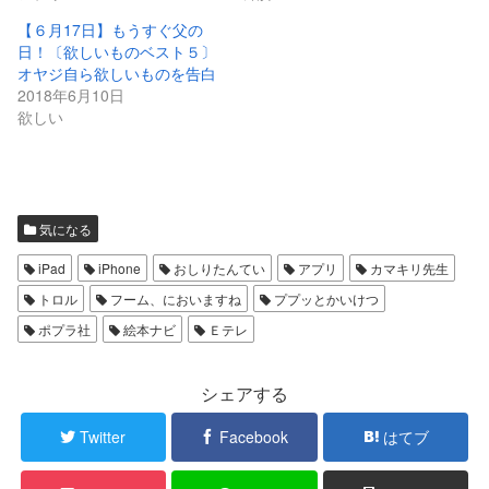
【６月17日】もうすぐ父の
日！〔欲しいものベスト５〕
オヤジ自ら欲しいものを告白
2018年6月10日
欲しい
気になる
iPad
iPhone
おしりたんてい
アプリ
カマキリ先生
トロル
フーム、においますね
ププッとかいけつ
ポプラ社
絵本ナビ
Ｅテレ
シェアする
Twitter
Facebook
はてブ