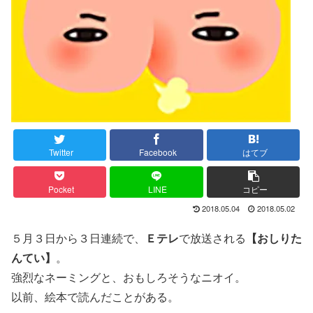
Twitter
Facebook
はてブ
Pocket
LINE
コピー
2018.05.04
2018.05.02
５月３日から３日連続で、
Ｅテレ
で放送される
【おしりた
んてい】
。
強烈なネーミングと、おもしろそうなニオイ。
以前、絵本で読んだことがある。