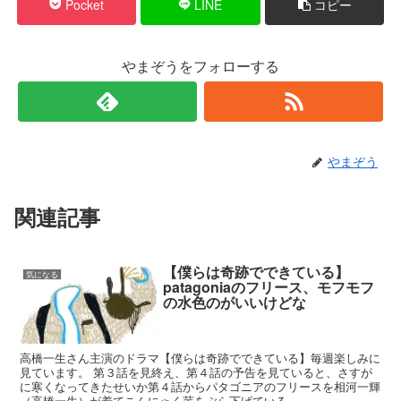
Pocket
LINE
コピー
やまぞうをフォローする
やまぞう
関連記事
【僕らは奇跡でできている】
気になる
patagoniaのフリース、モフモフ
の水色のがいいけどな
高橋一生さん主演のドラマ【僕らは奇跡でできている】毎週楽しみに
見ています。 第３話を見終え、第４話の予告を見ていると、さすが
に寒くなってきたせいか第４話からパタゴニアのフリースを相河一輝
（高橋一生）が着てこんにゃく芋をぶら下げている。...