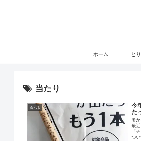
ホーム
とり
当たり
今
食べる
た
暑か
最近
「チ
つい