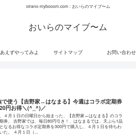
oirano-mybooom.com : おいらのマイブ〜ム
おいらのマイブ〜ム
あえずやってみよ
サイトマップ
お問い合わせ
う！！
族で使う【吉野家↔はなまる】今週はコラボ定期券
20円お得＼(^_^)／
、４月１日の日曜日から始まった、【吉野家↔はなまる】のコラ
期券。 吉野家では、毎日80円引き！、はなまるでは、天ぷら1品
となるお得なコラボ定期券を300円で購入し、４月１日を待ちわ
いた。 ４月１日（...