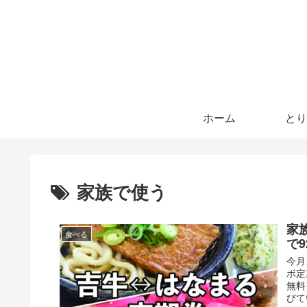
ホーム
とり
家族で使う
家
食べる
で9
今月
ボ定
無料
びて