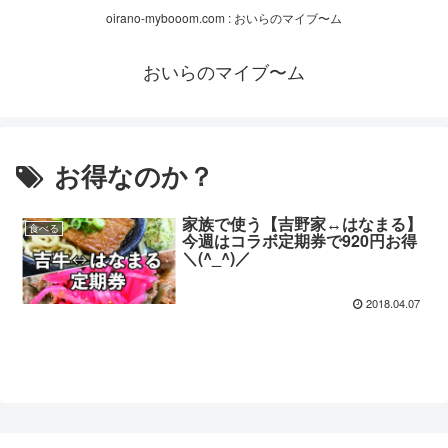
oirano-mybooom.com : おいらのマイブ〜ム
おいらのマイブ〜ム
お得なのか？
家族で使う【吉野家↔はなまる】
食べる
今週はコラボ定期券で920円お得
＼(^_^)／
2018.04.07