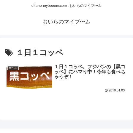
oirano-mybooom.com : おいらのマイブ〜ム
おいらのマイブ〜ム
１日１コッペ
１日１コッペ。フジパンの【黒コ
食べる
ッペ】にハマり中！今年も食べち
ゃうぞ！
2019.01.03