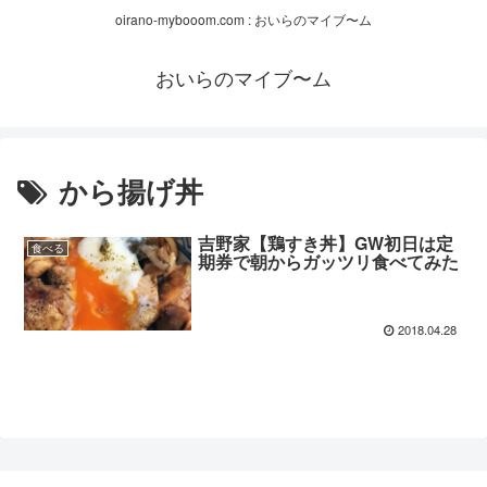
oirano-mybooom.com : おいらのマイブ〜ム
おいらのマイブ〜ム
から揚げ丼
吉野家【鶏すき丼】GW初日は定
食べる
期券で朝からガッツリ食べてみた
2018.04.28